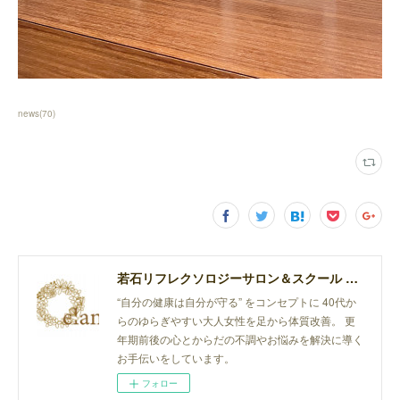
news
(
70
)
若石リフレクソロジーサロン＆スクール elan
“自分の健康は自分が守る” をコンセプトに 40代か
らのゆらぎやすい大人女性を足から体質改善。 更
年期前後の心とからだの不調やお悩みを解決に導く
お手伝いをしています。
フォロー