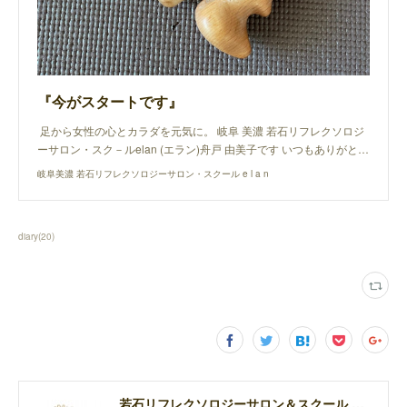
『今がスタートです』
足から女性の心とカラダを元気に。 岐阜 美濃 若石リフレクソロジ
ーサロン・スク－ルelan (エラン)舟戸 由美子です いつもありがと…
岐阜美濃 若石リフレクソロジーサロン・スクール e l a n
diary
(
20
)
若石リフレクソロジーサロン＆スクール elan